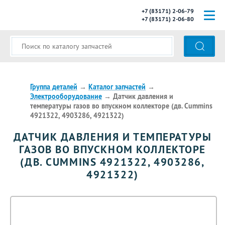
+7 (83171) 2-06-79
+7 (83171) 2-06-80
ГЛАВНАЯ
О КОМПАНИИ
КАТАЛОГ ЗАПЧАСТЕЙ
Группа деталей
→
Каталог запчастей
→
Электрооборудование
→
Датчик давления и
температуры газов во впускном коллекторе (дв. Cummins
МОДЕЛИ АВТОБУСОВ
4921322, 4903286, 4921322)
ОПЛАТА И ДОСТАВКА
ДАТЧИК ДАВЛЕНИЯ И ТЕМПЕРАТУРЫ
ГАЗОВ ВО ВПУСКНОМ КОЛЛЕКТОРЕ
КОНТАКТЫ
(ДВ. CUMMINS 4921322, 4903286,
4921322)
КОРЗИНА