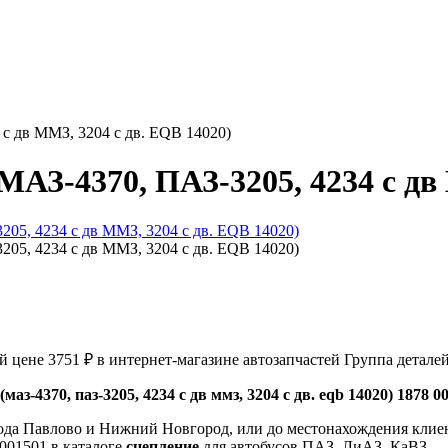
с дв ММЗ, 3204 с дв. EQB 14020)
АЗ-4370, ПАЗ-3205, 4234 с дв 
й цене 3751 ₽ в интернет-магазине автозапчастей Группа детале
аз-4370, паз-3205, 4234 с дв ммз, 3204 с дв. eqb 14020) 1878 0
ода Павлово и Нижний Новгород, или до местонахождения клиен
001501 в каталоге
сцепление
для автобусов ПАЗ, ЛиАЗ, КаВЗ.