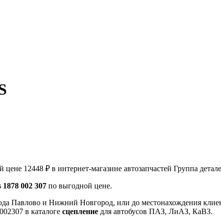
S
й цене 12448 ₽ в интернет-магазине автозапчастей Группа детал
 1878 002 307
по выгодной цене.
ода Павлово и Нижний Новгород, или до местонахождения клиен
002307 в каталоге
сцепление
для автобусов ПАЗ, ЛиАЗ, КаВЗ.