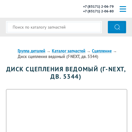
+7 (83171) 2-06-79
+7 (83171) 2-06-80
ГЛАВНАЯ
О КОМПАНИИ
КАТАЛОГ ЗАПЧАСТЕЙ
Группа деталей
→
Каталог запчастей
→
Сцепление
→
Диск сцепления ведомый (Г-NEXT, дв. 5344)
МОДЕЛИ АВТОБУСОВ
ДИСК СЦЕПЛЕНИЯ ВЕДОМЫЙ (Г-NEXT,
ДВ. 5344)
ОПЛАТА И ДОСТАВКА
КОНТАКТЫ
КОРЗИНА