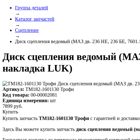
Группа деталей
→
Каталог запчастей
→
Сцепление
→
Диск сцепления ведомый (МАЗ дв. 236 НЕ, 236 БЕ, 7601.1
Диск сцепления ведомый (МАЗ д
накладка LUK)
Артикул:
ТМ182-1601130 Трофи
Код товара:
00-00002081
Единица измерения:
шт
7899
руб.
Купить
Купить запчасть
ТМ182-1601130 Трофи
с гарантией и доставко
Здесь Вы можете купить запчасть
диск сцепления ведомый (маз 
Бесплатная доставка до терминала транспортной компаний гор