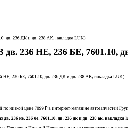
0, дв. 236 ДК и дв. 238 АК, накладка LUK)
в. 236 НЕ, 236 БЕ, 7601.10, дв
й по низкой цене 7899 ₽ в интернет-магазине автозапчастей Гру
дв. 236 не, 236 бе, 7601.10, дв. 236 дк и дв. 238 ак, накладк
ода Павлово и Нижний Новгород, или до местонахождения клиен