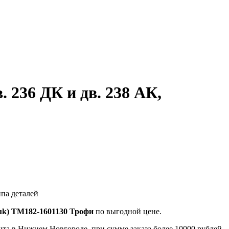
. 236 ДК и дв. 238 АК,
ппа деталей
а luk) ТМ182-1601130 Трофи
по выгодной цене.
та в Нижнем Новгороде, при сумме заказа более 10000 рублей.