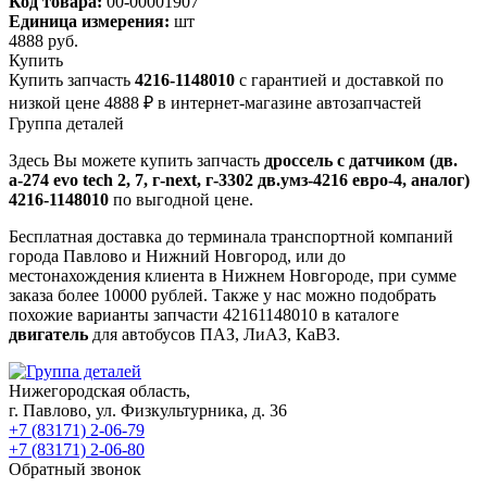
Код товара:
00-00001907
Единица измерения:
шт
4888
руб.
Купить
Купить запчасть
4216-1148010
с гарантией и доставкой по
низкой цене 4888 ₽ в интернет-магазине автозапчастей
Группа деталей
Здесь Вы можете купить запчасть
дроссель с датчиком (дв.
а-274 evo tech 2, 7, г-next, г-3302 дв.умз-4216 евро-4, аналог)
4216-1148010
по выгодной цене.
Бесплатная доставка до терминала транспортной компаний
города Павлово и Нижний Новгород, или до
местонахождения клиента в Нижнем Новгороде, при сумме
заказа более 10000 рублей. Также у нас можно подобрать
похожие варианты запчасти 42161148010 в каталоге
двигатель
для автобусов ПАЗ, ЛиАЗ, КаВЗ.
Нижегородская область,
г. Павлово, ул. Физкультурника, д. 36
+7 (83171) 2-06-79
+7 (83171) 2-06-80
Обратный звонок