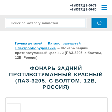
+7 (83171) 2-06-79
+7 (83171) 2-06-80
ГЛАВНАЯ
О КОМПАНИИ
КАТАЛОГ ЗАПЧАСТЕЙ
Группа деталей
→
Каталог запчастей
→
Электрооборудование
→
Фонарь задний
противотуманный красный (ПАЗ-3205, с болтом,
МОДЕЛИ АВТОБУСОВ
12В, Россия)
ОПЛАТА И ДОСТАВКА
ФОНАРЬ ЗАДНИЙ
ПРОТИВОТУМАННЫЙ КРАСНЫЙ
КОНТАКТЫ
(ПАЗ-3205, С БОЛТОМ, 12В,
РОССИЯ)
КОРЗИНА