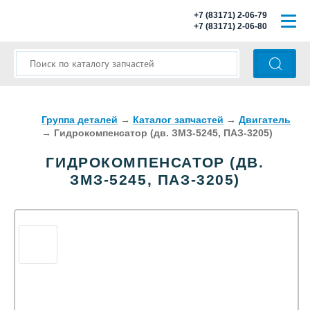
+7 (83171) 2-06-79
+7 (83171) 2-06-80
ГЛАВНАЯ
О КОМПАНИИ
КАТАЛОГ ЗАПЧАСТЕЙ
Группа деталей
→
Каталог запчастей
→
Двигатель
→
Гидрокомпенсатор (дв. ЗМЗ-5245, ПАЗ-3205)
МОДЕЛИ АВТОБУСОВ
ГИДРОКОМПЕНСАТОР (ДВ.
ЗМЗ-5245, ПАЗ-3205)
ОПЛАТА И ДОСТАВКА
КОНТАКТЫ
КОРЗИНА