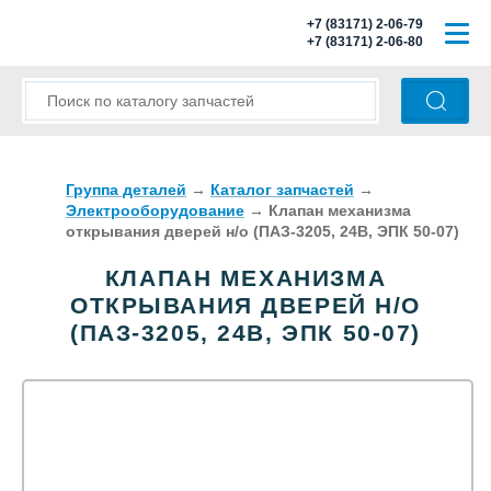
+7 (83171) 2-06-79
+7 (83171) 2-06-80
ГЛАВНАЯ
О КОМПАНИИ
КАТАЛОГ ЗАПЧАСТЕЙ
Группа деталей
→
Каталог запчастей
→
Электрооборудование
→
Клапан механизма
открывания дверей н/о (ПАЗ-3205, 24В, ЭПК 50-07)
МОДЕЛИ АВТОБУСОВ
КЛАПАН МЕХАНИЗМА
ОПЛАТА И ДОСТАВКА
ОТКРЫВАНИЯ ДВЕРЕЙ Н/О
(ПАЗ-3205, 24В, ЭПК 50-07)
КОНТАКТЫ
КОРЗИНА