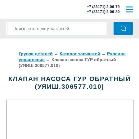
+7 (83171) 2-06-79
+7 (83171) 2-06-80
ГЛАВНАЯ
О КОМПАНИИ
КАТАЛОГ ЗАПЧАСТЕЙ
Группа деталей
→
Каталог запчастей
→
Рулевое
управление
→
Клапан насоса ГУР обратный
(УЯИШ.306577.010)
МОДЕЛИ АВТОБУСОВ
КЛАПАН НАСОСА ГУР ОБРАТНЫЙ
ОПЛАТА И ДОСТАВКА
(УЯИШ.306577.010)
КОНТАКТЫ
КОРЗИНА