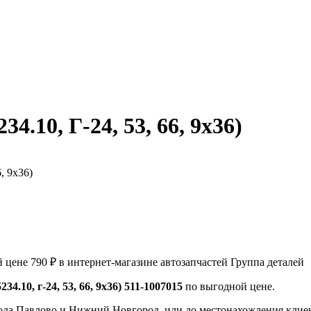
.10, Г-24, 53, 66, 9х36)
й цене 790 ₽ в интернет-магазине автозапчастей Группа деталей
34.10, г-24, 53, 66, 9х36) 511-1007015
по выгодной цене.
ода Павлово и Нижний Новгород, или до местонахождения клиен