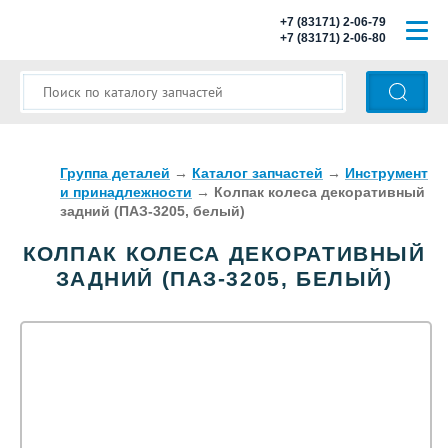
+7 (83171) 2-06-79
+7 (83171) 2-06-80
ГЛАВНАЯ
О КОМПАНИИ
КАТАЛОГ ЗАПЧАСТЕЙ
Группа деталей
→
Каталог запчастей
→
Инструмент
и принадлежности
→
Колпак колеса декоративный
задний (ПАЗ-3205, белый)
МОДЕЛИ АВТОБУСОВ
КОЛПАК КОЛЕСА ДЕКОРАТИВНЫЙ
ОПЛАТА И ДОСТАВКА
ЗАДНИЙ (ПАЗ-3205, БЕЛЫЙ)
КОНТАКТЫ
КОРЗИНА