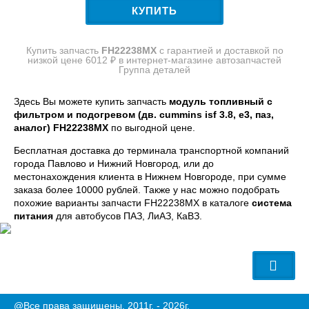
КУПИТЬ
Купить запчасть
FH22238MX
с гарантией и доставкой по
низкой цене 6012 ₽ в интернет-магазине автозапчастей
Группа деталей
Здесь Вы можете купить запчасть
модуль топливный с
фильтром и подогревом (дв. cummins isf 3.8, e3, паз,
аналог) FH22238MX
по выгодной цене.
Бесплатная доставка до терминала транспортной компаний
города Павлово и Нижний Новгород, или до
местонахождения клиента в Нижнем Новгороде, при сумме
заказа более 10000 рублей. Также у нас можно подобрать
похожие варианты запчасти FH22238MX в каталоге
система
питания
для автобусов ПАЗ, ЛиАЗ, КаВЗ.
@Все права защищены. 2011г. - 2026г.