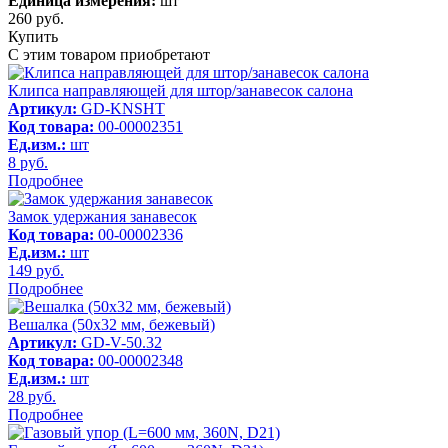
Единица измерения:
шт
260
руб.
Купить
С этим товаром приобретают
Клипса направляющей для штор/занавесок салона
Артикул:
GD-KNSHT
Код товара:
00-00002351
Ед.изм.:
шт
8
руб.
Подробнее
Замок удержания занавесок
Код товара:
00-00002336
Ед.изм.:
шт
149
руб.
Подробнее
Вешалка (50х32 мм, бежевый)
Артикул:
GD-V-50.32
Код товара:
00-00002348
Ед.изм.:
шт
28
руб.
Подробнее