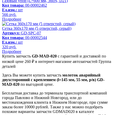
Газовый упор (L=600 мм, 360N, D21)
Код товара:
00-00002462
Ед.изм.:
шт
566
руб.
Подробнее
Сетка 360х170 мм (5 отверстий, серый)
Артикул:
GD-SPC-07
Код товара:
00-00002544
Ед.изм.:
шт
320
руб.
Подробнее
Купить запчасть
GD-MAD-020
с гарантией и доставкой по
низкой цене 260 ₽ в интернет-магазине автозапчастей Группа
деталей
Здесь Вы можете купить запчасть
молоток аварийный
двухсторонний с креплением (l=145 мм, 55 мм, р/в) GD-
MAD-020
по выгодной цене.
Бесплатная доставка до терминала транспортной компаний
города Павлово и Нижний Новгород, или до
местонахождения клиента в Нижнем Новгороде, при сумме
заказа более 10000 рублей. Также у нас можно подобрать
похожие варианты запчасти GDMAD020 в каталоге