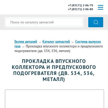
+7 (83171) 2-06-79
+7 (83171) 2-06-80
ГЛАВНАЯ
О КОМПАНИИ
КАТАЛОГ ЗАПЧАСТЕЙ
Группа деталей
→
Каталог запчастей
→
Система выпуска
газа
→
Прокладка впускного коллектора и предпускового
подогревателя (дв. 534, 536, металл)
МОДЕЛИ АВТОБУСОВ
ПРОКЛАДКА ВПУСКНОГО
ОПЛАТА И ДОСТАВКА
КОЛЛЕКТОРА И ПРЕДПУСКОВОГО
ПОДОГРЕВАТЕЛЯ (ДВ. 534, 536,
КОНТАКТЫ
МЕТАЛЛ)
КОРЗИНА