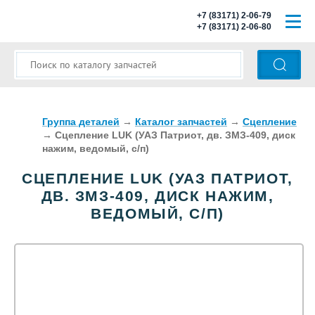
+7 (83171) 2-06-79
+7 (83171) 2-06-80
ГЛАВНАЯ
О КОМПАНИИ
КАТАЛОГ ЗАПЧАСТЕЙ
Группа деталей
→
Каталог запчастей
→
Сцепление
→
Сцепление LUK (УАЗ Патриот, дв. ЗМЗ-409, диск
нажим, ведомый, с/п)
МОДЕЛИ АВТОБУСОВ
СЦЕПЛЕНИЕ LUK (УАЗ ПАТРИОТ,
ОПЛАТА И ДОСТАВКА
ДВ. ЗМЗ-409, ДИСК НАЖИМ,
ВЕДОМЫЙ, С/П)
КОНТАКТЫ
КОРЗИНА