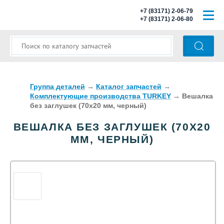
+7 (83171) 2-06-79
+7 (83171) 2-06-80
ГЛАВНАЯ
О КОМПАНИИ
КАТАЛОГ ЗАПЧАСТЕЙ
Группа деталей
→
Каталог запчастей
→
Комплектующие производства TURKEY
→
Вешалка
без заглушек (70х20 мм, черный)
МОДЕЛИ АВТОБУСОВ
ВЕШАЛКА БЕЗ ЗАГЛУШЕК (70Х20
ОПЛАТА И ДОСТАВКА
ММ, ЧЕРНЫЙ)
КОНТАКТЫ
КОРЗИНА