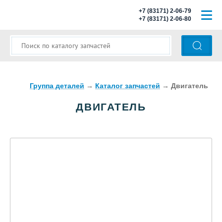
+7 (83171) 2-06-79
+7 (83171) 2-06-80
ГЛАВНАЯ
О КОМПАНИИ
КАТАЛОГ ЗАПЧАСТЕЙ
Группа деталей
→
Каталог запчастей
→
Двигатель
ДВИГАТЕЛЬ
МОДЕЛИ АВТОБУСОВ
ОПЛАТА И ДОСТАВКА
КОНТАКТЫ
КОРЗИНА