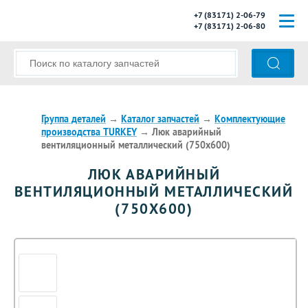
+7 (83171) 2-06-79
+7 (83171) 2-06-80
ГЛАВНАЯ
О КОМПАНИИ
КАТАЛОГ ЗАПЧАСТЕЙ
Группа деталей
→
Каталог запчастей
→
Комплектующие
производства TURKEY
→
Люк аварийный
вентиляционный металлический (750х600)
МОДЕЛИ АВТОБУСОВ
ЛЮК АВАРИЙНЫЙ
ОПЛАТА И ДОСТАВКА
ВЕНТИЛЯЦИОННЫЙ МЕТАЛЛИЧЕСКИЙ
(750Х600)
КОНТАКТЫ
КОРЗИНА